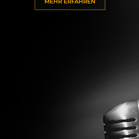
MEHR ERFAHREN